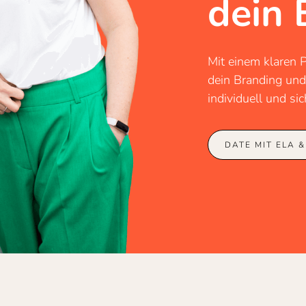
dein 
Mit einem klaren 
dein Branding und
individuell und sic
DATE MIT ELA &