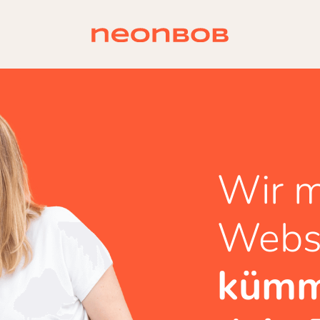
Wir m
Websi
kümm