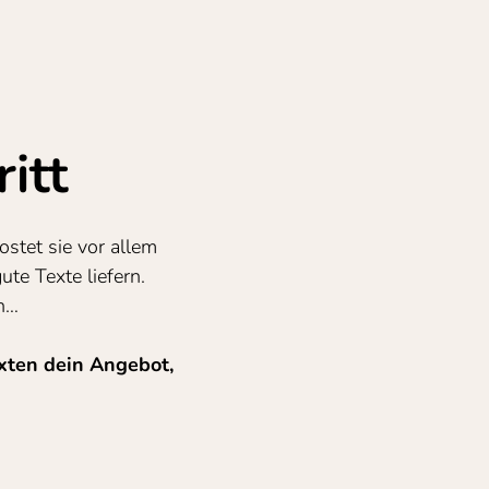
itt
stet sie vor allem
te Texte liefern.
gn…
exten dein Angebot,