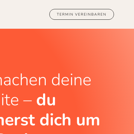
TERMIN VEREINBAREN
achen deine
te –
du
erst dich um